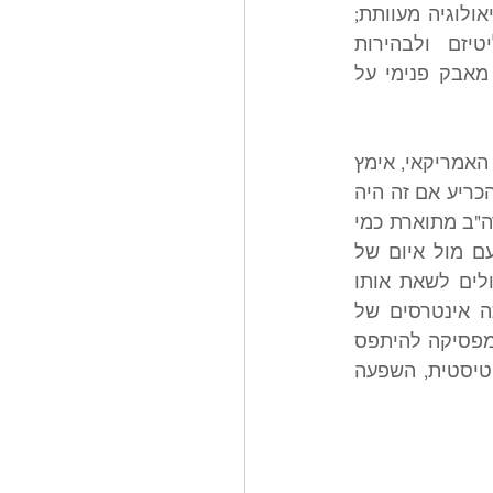
ככניעה לנאו-שמרנים, לתורמים, לגלובליסטים, לאימפריה הליברלית או אפילו לתיאולוגיה מעוותת; 
ואילו ההתנגדות לישראל מוצגת כהוכחה לעצמאות, לאותנטיות, לאנטי־אליטיזם ולבהירות 
מוסרית-תרבותית־ציוויליזציונית. מה שנראה כוויכוח על מדיניות חוץ הוא למעשה מאבק פנימי על 
הימין הפופוליסטי, כמו רבים בשמאל האמריקאי, אימץ 
את הנרטיב שישראל גררה את ארצות הברית למלחמה. לא לנו היושבים בישראל להכריע אם זה היה 
אינטרס אמריקאי לצאת למלחמה, אולם בשיח הרווח בשמאל ובימין האמריקאי, ארה"ב מתוארת כמי 
שאיבדה את הלגיטימציה לדון בכלל מה עליה לעשות, אם בכלל, כדי להתמודד עם מול איום של 
מדינה שקוראת בפומבי "מוות לאמריקה", מפתחת נשק גרעיני, וגם אמצעים שיכולים לשאת אותו 
לארה"ב. בשיח הזה ברור שישראל תמרנה את אמריקה, ברור שהמלחמה שירתה אינטרסים של 
אחרים, וברור שהברית הישנה היא מלכודת. ברגע שהתבנית הזו מתקבעת, ישראל מפסיקה להיתפס 
כבעלת ברית המתמודדת עם אויבים משותפים, והופכת לסמל של מניפולציה אליטיסטית, השפעה 