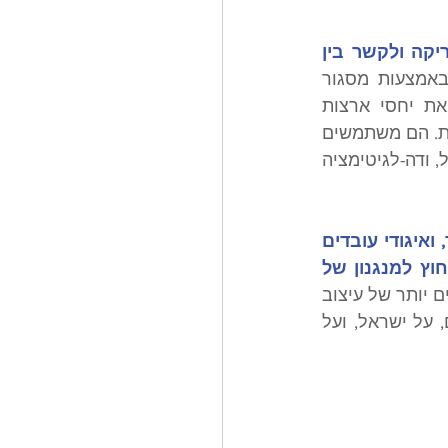
שני סוגי ה'נעורות' משלימים זה את זה בצורה הרסנית לחיים היהודיים באמריקה ולקשר בין 
הנעורות של השמאל מערערת את החיים היהודיים באמריקה באמצעות מסגור 
מחדש של היהדות הממסדית ככוח חשוד ומדכא. הנעורות של הימין מערערת את יחסי ארצות 
הברית–ישראל באמצעות מסגור התמיכה בישראל כבגידה באומה, באמונה ובריבונות. הם משתמשים 
בשפות שונות, אך מקדמים את אותה מציאות נוראית: ישראל כסטיגמה, יהודים כסמל, ודה-לגיטימציה 
כתוצאה מכך, “מרחבים בטוחים” — בראש ובראשונה אוניברסיטאות, בתי ספר, ואיגודי עובדים 
— הופכים לזירות הראשונות שבהן ישראל עוברת מלהיות סוגיה של מדיניות חוץ למנגנון של 
הפוליטיזציה של המרחבים הבטוחים מחלחלת כיום גם לשלבים מוקדמים יותר של עיצוב 
תודעה אזרחית, ומעצבת את האופן שבו ילדים לומדים לראשונה לחשוב על יהודים, על ישראל, ועל 