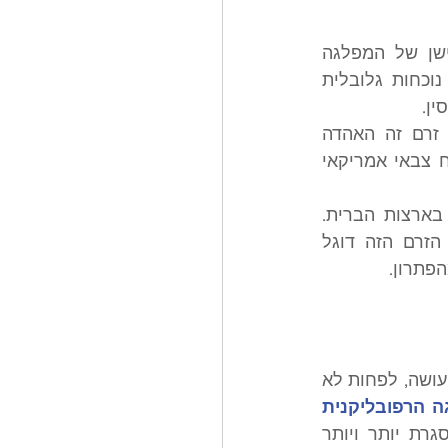
 זרם פרגמטי שנחשב מזוהה מאוד עם הממסד הישן של המפלגה 
הדמוקרטי, פרו ישראלי, ומאמין שארצות הברית צריכה להמשיך לשמור על נוכחות גלובלית 
ן.
 גם בקרב זרם זה האהדה 
לישראל גדולה, אם כי שם מאמינים בריסון בכל הנוגע לפריסה ולהפעלת כוח צבאי אמריקאי 
 תנועה פוליטית המזוהה עם הימין הקיצוני והלאומנות הלבנה בארצות הברית. 
התנועה דוגלת בעליונות הגזע הלבן, ושוררת בה אנטישמיות ושנאת זרים. הזרם הזה דוגל 
פתרון.
זו הסיבה לכך שישראל הפכה לנושא טעון כל כך. הדיון איננו באמת על מה שישראל עושה, לפחות לא 
ישראל הפכה לנייר הלקמוס האולטימטיבי של המפלגה הרפובליקנית 
 בקרב הזרמים שמתנגדים לישראל, כולל קרלסון, התמיכה בישראל ממוסגרת יותר ויותר 