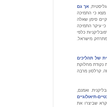
ליסטית,
 אך גם 
 מצא כי התמיכה 
בישראל בקרב אוונגליסטים צעירים ירדה באופן חד בין 2018 ל־2021, והזהיר כי קיים סימן שאלה 
ממשי לגבי התמיכה העתידית של אוונגליסטים בישראל. מחקר ברוקינגס גם הראה כי עיקר התמיכה 
הרפובליקנית בישראל מבוססת על אוונגליסטים, וכי ללא אוונגליסטים, העמדות הרפובליקניות כלפי 
ישראל אינן שונות באופן מהותי מהדיעות של שאר הציבור האמריקאי - שכאמור מתרחק מישראל. 
הירידה היחסית של תמיכה בקרב אוונגליסטים צעירים אינה רק תוצאה אורגנית של תהליכים 
 ישראל הפכה להיות נקודת מחלוקת 
גם בתנועת MAGA, כשטאקר קרלסון הוא אחד המחוללים המרכזיים של התהליך הזה. קרלסון מרבה 
יקנית. ואמנם, 
בימין האמריקאי הולך ומתפתח זרם שמבקש לערער את היסודות הפרוטסטנטיים-תיאולוגיים 
. אותו זרם מאתגר את הלקחים מקריאה מילולית של המקרא שביצרו את 