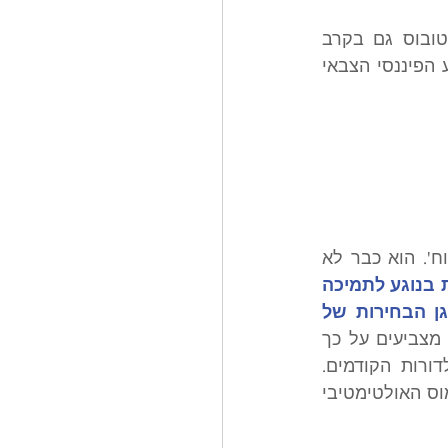
במחלוקת נתפס יותר ויותר כעובדה מוגמרת: ישראל נזרקת מתחת לגלגלי האוטובוס גם בקרב 
דמויות שנחשבו במשך זמן רב כפרו-ישראליות. בלב המחלוקת נמצא בעיקר הסיוע הפיננסי הצבאי 
המיקוד של ישראל מתמקד כרגע בימין, משום שזה היה אמור להיות 'האזור הבטוח'. הוא כבר לא 
במהלך המלחמה עם איראן נחשפו עומק קווי השבר במפלגה הרפובליקנית בנוגע לתמיכה 
בישראל, למעורבות האמריקאית בסכסוכים בין-לאומיים, ולמשמעות של סלוגן הבחירות של 
 סקרים וניתוחים מהתקופה האחרונה מצביעים על כך 
שרפובליקנים צעירים מחויבים פחות לקונצנזוס הפרו־ישראלי הישן בהשוואה לדורות הקודמים. 
ישראל כבר אינה רק בעלת ברית בפוליטיקה הרפובליקנית; היא הופכת לנייר הלקמוס האולטימטיבי 