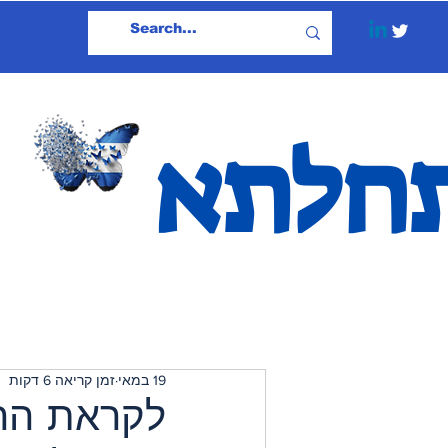
חלתא
19 במאי
זמן קריאה 6 דקות