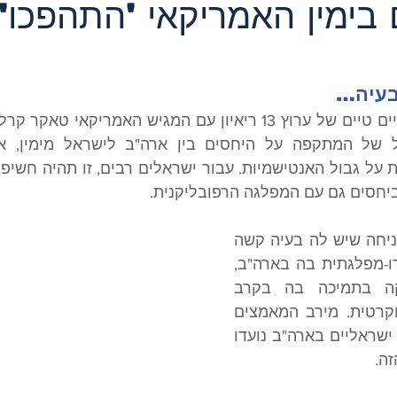
 בימין האמריקאי 'התהפכו'
 בעיה…
יחסים גם עם המפלגה הרפובליקנית. 
במשך שנים, ישראל הניחה שיש לה בעיה קשה 
של ערעור התמיכה הדו-מפלגתית בה בארה"ב, 
בעיקר בגלל השחיקה בתמיכה בה בקרב 
מצביעי המפלגה הדמוקרטית. מירב המאמצים 
של גופים יהודיים ופרו ישראליים בארה"ב נועדו 
ה.