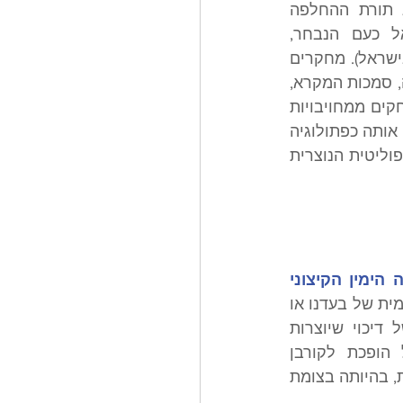
הברית של אוונגליסטים עם ישראל, ובמקביל מקדם תפיסות תיאולוגיות מסוג תורת ההחלפה 
(supersessionism), הטענה שלפיה הכנסייה ירשה את מקומו של עם ישראל כעם הנבחר, 
ושההבטחות שנתן האל לישראל במקרא הועברו אליה (ומכאן, שאין חובה לתמוך בישראל). מחקרים 
מראים כי התמיכה האוונגליסטית בישראל קשורה באופן הדוק לאמונות בדבר נבואה, סמכות המקרא, 
והמשמעות המתמשכת של מדינת ישראל. ככל שאוונגליסטים צעירים הולכים ומתרחקים ממחויבויות 
אלה, וקולות בעלי השפעה בימין מלעיגים יותר ויותר את הציונות הנוצרית או מציגים אותה כפתולוגיה 
— המאבק על ישראל הופך, בחלקו, למאבק על מי רשאי להגדיר את התיאולוגיה הפוליטית הנוצרית 
מה שמכונה לעיתים Woke right (נעורות מימין) הוא למעשה הפרקטיקה שבה הימין הקיצוני 
 טהרנות, חלוקה דיכוטומית של בעדנו או 
נגדנו, ערעור על הממסד, קורבנות, וחיפוש אובססיבי אחר מערכות נסתרות של דיכוי שיוצרות 
תיאוריות קונספירציה. המטרה שונה, אך הסגנון דומה. במסגרת הזו, ישראל הופכת לקורבן 
האולטימטיבי של השיח הפופוליסטי גם בשמאל וגם בימין בצורה כמעט בלתי נמנעת, בהיותה בצומת 