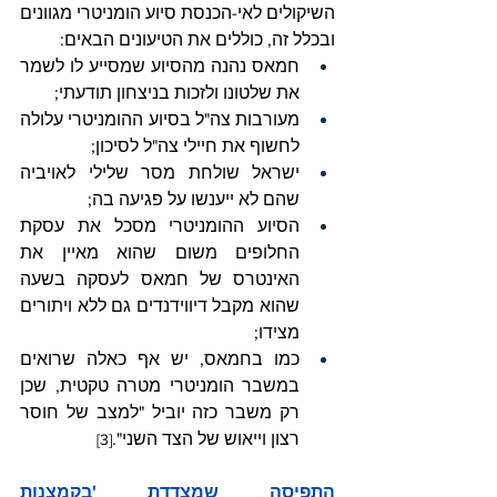
השיקולים לאי-הכנסת סיוע הומניטרי מגוונים 
ובכלל זה, כוללים את הטיעונים הבאים:
חמאס נהנה מהסיוע שמסייע לו לשמר 
את שלטונו ולזכות בניצחון תודעתי;
מעורבות צה"ל בסיוע ההומניטרי עלולה 
לחשוף את חיילי צה"ל לסיכון;
ישראל שולחת מסר שלילי לאויביה 
שהם לא ייענשו על פגיעה בה;
הסיוע ההומניטרי מסכל את עסקת 
החלופים משום שהוא מאיין את 
האינטרס של חמאס לעסקה בשעה 
שהוא מקבל דיווידנדים גם ללא ויתורים 
מצידו;
כמו בחמאס, יש אף כאלה שרואים 
במשבר הומניטרי מטרה טקטית, שכן 
רק משבר כזה יוביל "למצב של חוסר 
רצון וייאוש של הצד השני".
[3]
התפיסה שמצדדת 'בקמצנות 