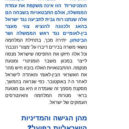
הומניטרית'  הזו אינה משקפת את עמדת 
הממשלה, אולם התבטאויות בשבחה הם 
אלה שנתנו רוח גבית לתביעה נגד ישראל 
בהאג ולכוונה להוציא צווי מעצר 
בין-לאומיים נגד ראש הממשלה ושר 
הביטחון. 
יתירה מכך, בתחילת המלחמה 
נושאי משרה בכירים דיברו על 'מצור' ו'נכבה' 
וכל אלה חיזקו את התפיסה שישראל מנסה 
לייצר במכוון משבר הומניטרי ומונעת 
מנקמה. ההתבטאויות האלה בזבזו חיש מהר 
את האשראי הבין-לאומי והאהדה לישראל 
לאחר ה-7 באוקטובר. כפי שנראה בהמשך, 
מסקנת מסמך זה שעמדה זו היא גם מוטעת 
בראי מטרות המלחמה והאינטרסים 
העמוקים של ישראל.
מהן הגישה והמדיניות 
הישראליות בפועל?