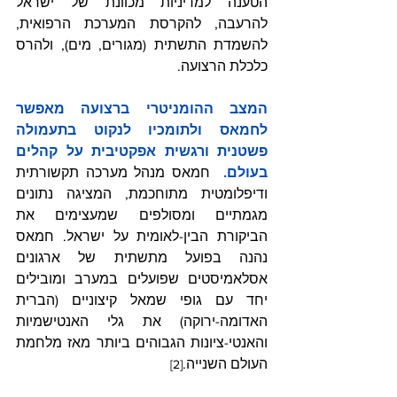
הטענה למדיניות מכוונת של ישראל 
להרעבה, להקרסת המערכת הרפואית, 
להשמדת התשתית (מגורים, מים), ולהרס 
כלכלת הרצועה.
המצב ההומניטרי ברצועה מאפשר 
לחמאס ולתומכיו לנקוט בתעמולה 
פשטנית ורגשית אפקטיבית על קהלים 
בעולם.  
חמאס מנהל מערכה תקשורתית 
ודיפלומטית מתוחכמת, המציגה נתונים 
מגמתיים ומסולפים שמעצימים את 
הביקורת הבין-לאומית על ישראל. חמאס 
נהנה בפועל מתשתית של ארגונים 
אסלאמיסטים שפועלים במערב ומובילים 
יחד עם גופי שמאל קיצוניים (הברית 
האדומה-ירוקה) את גלי האנטישמיות 
והאנטי-ציונות הגבוהים ביותר מאז מלחמת 
העולם השנייה.
[2]