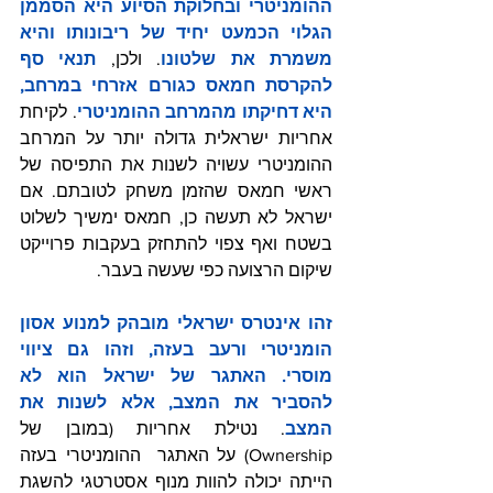
ההומניטרי ובחלוקת הסיוע היא הסממן 
הגלוי הכמעט יחיד של ריבונותו והיא 
משמרת את שלטונו
. ולכן, 
תנאי סף 
להקרסת חמאס כגורם אזרחי במרחב, 
היא דחיקתו מהמרחב ההומניטרי
. לקיחת 
אחריות ישראלית גדולה יותר על המרחב 
ההומניטרי עשויה לשנות את התפיסה של 
ראשי חמאס שהזמן משחק לטובתם. אם 
ישראל לא תעשה כן, חמאס ימשיך לשלוט 
בשטח ואף צפוי להתחזק בעקבות פרוייקט 
שיקום הרצועה כפי שעשה בעבר.
זהו אינטרס ישראלי מובהק למנוע אסון 
הומניטרי ורעב בעזה, וזהו גם ציווי 
מוסרי. האתגר של ישראל הוא לא 
להסביר את המצב, אלא לשנות את 
המצב
. נטילת אחריות (במובן של 
Ownership) על האתגר  ההומניטרי בעזה 
הייתה יכולה להוות מנוף אסטרטגי להשגת 