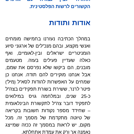
הקשורים לרשות הפלסטינית.
אודות ותודות
במהלך הכתיבה נעזרנו בחמישה מומחים 
ואנשי מקצוע, ובהם מנכ"לים של ארגוני סיוע 
הומניטריים ישראלים ובין-לאומיים, ואף 
כאלה שעדיין פעילים בעזה. מטעמים 
מובנים, הם ביקשו שלא נפרסם את שמם, 
אבל אנחנו מוקירים להם תודה. אנחנו כן 
שמחים על האפשרות להודות לסא"ל (מיל') 
פיטר לרנר, ששירת בשורת תפקידים בצה"ל 
כ-25 שנים, ובמלחמה גויס במילואים 
לתפקיד דובר צה"ל לתקשורת הבינלאומית 
– שחידד מספר נקודות חשובות בקריאה 
של טיוטה מתקדמת של מסמך זה. מכל 
מקום, יש לראות במסמך זה ככזה שמייצג 
נאמנה אך ורק את עמדת אתחלתא.