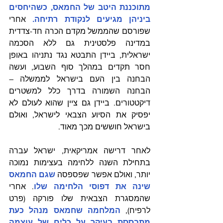
מתוכננת היטב של החמאס, כשהיחסים 
ביניהן מגיעים לנקודת רתיחה. 
אחרי 
שפורסם שהממשל מקדם הכרה חד-צדדית 
במדינה פלסטינית גם ללא הסכמה 
ישראלית, ביידן התבטא נגד נתניהו באופן 
חסר תקדים במהלך סוף השבוע, ועשה 
הבחנה בין העם בישראל לממשלה – 
הבחנה השמורה בדרך כלל למשטרים 
דיקטטורים. 
ביידן גם ציין שהוא לעולם לא 
יפסיק את הסיוע הצבאי לישראל, ואולם 
בישראל חוששים מכך מאוד.
לאחר דרישה אמריקאית, ישראל עברה 
בתחילת השנה ללחימה בעצימות נמוכה 
יותר, ואולם אפשר שפספסה 
שגם החמאס 
שינה את דפוסי הלחימה שלו
. אחרי 
שהמסגרת הצבאית שלו פורקה (פרט 
לרפיח), 
המלחמה שחמאס מנהל כעת 
מתבססת בעיקר על 
כלים של עוצמה 