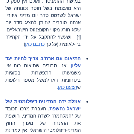
במישור ההומניטרי, ואולם אין ספק כי 
היא מועצמת בשל חוסר נכונותה של 
ישראל לשרטט סדר יום מדיני איזורי. 
אנחנו סוברים שניתן להציג סדר יום 
שלא חורג מקווי הקונצנזוס הישראליים,
[1]
  ושעשוי להתקבל על ידי הקהילה 
בין-לאומית (על כך
כתבנו כאן
)
התיאום עם ארה"ב צריך להיות יעד 
עליון
.
 אנו סבורים שתיאום כזה אין 
משמעותו התפשרות בסוגיות 
ביטחוניות, ראו למשל מספר חלופות 
ש
הצענו כאן
.
אוזלת ידה המדינית-דיפלומטית של 
ישראל נחשפת
. 
העברת מרכז הכובד 
של "המלחמה"
לשדה המדיני, חושפת 
את ההזנחה של מערך החוץ 
המדיני-דיפלומטי הישראלי. אין למדינת 