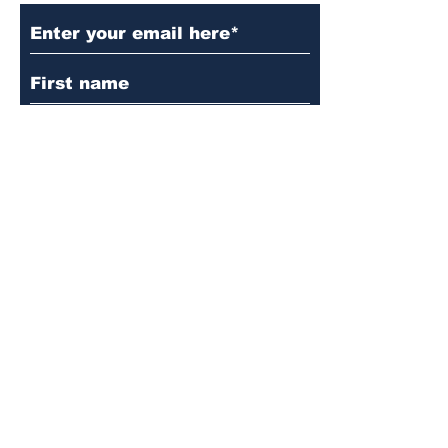
Language
*
English
English
עברית
עברית
Subscribe
© 2024 מאת אתלחלתא מופעל
Wix
ומאובטח על ידי