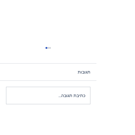
תגובות
מודל מנסור עבאס: טוב
כתיבת תגובה...
יותר מהמודל החרדי
הירשם לניוזלטר שלנו