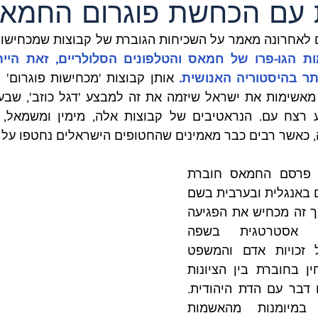
 עם הכחשת פוגרום החמא
תר בהיסטוריה האנושית. 
 כאשר רבים כבר מאמינים שהחטופים הישראלים נחטפו על י
שלא במקרה, אתמול פרסם החמאס חוברת 
מושקעת בת 16 עמודים באנגלית ובערבית בשם 
"הנרטיב שלנו". המסמך זה מכחיש את הפגיעה 
באזרחים, ומשתמש אסטרטגית בשפה 
המהדהדת ערכים של זכויות אדם והמשפט 
בינלאומי. חמאס מבחין בחוברת בין הציונות 
ליהדות, וטוען שאין לו דבר עם הדת היהודית. 
בכך חמאס נמנע במיומנות מהאשמות 