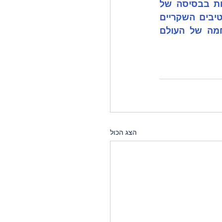
הפשטנות ופשיטת הרגל המוסרית מאיימת גם על תפיסות מוסריות הנמצאות בבסיסה של 
התרבות המערבית כמו מריטוקרטיה, שוויון ודמוקרטיה. על כן המלחמה בנראטיבים השקריים 
שמפיץ חמאס לא צריכה להיות מלחמה של היהודים או ישראל, אלא מלחמה של העולם 
הצג הכול