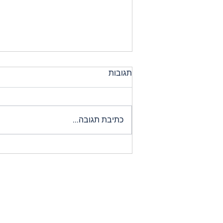
תגובות
כתיבת תגובה...
מאמר ממגזין 'טאבלט'
וההתכתבות עם המערכת
שמעניינת לא פחות