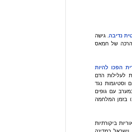
ית נדיבה
. גישה 
זו אינה רק עניין של יחסי ציבור; זהו מהלך אסטרטגי לתיחזוק ושימור העוצמה הרכה של חמאס 
בעולם הנשלט על ידי רשתות חברתיות, מידע מוטעה וכוזב, ועמימות מוסרית הפכו להיות 
הכחשת הפוגרום של ה-7 באוקטובר - הגרסה העכשווית לעלילות הדם 
ולהכחשת שואה - היא דוגמה נוספת לכך שרבים נוטים לאמץ סטנדרטים כפולים וסטיגמות נגד 
ישראל. הדינמיקה הזו מועצמת על ידי שיתוף הפעולה בין גופים אסלאמיסטים במערב עם גופים 
פרוגרסיבים, תופעה הקרויה 'הברית האדומה-הירוקה'. בפועל, הגופים האלה הפכו בזמן המלחמה 
. בשם תיאוריות ביקורתיות 
של גזע (Critical Race Theories- CRT), חמאס מצטייר כארגון של לוחמי חופש, וישראל כמדינה 