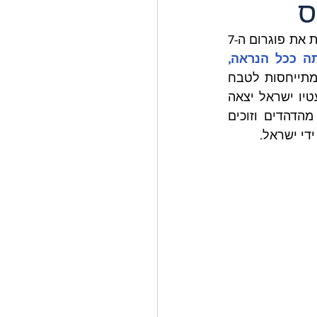
ס
פרסם לאחרונה מאמר על השכיחות הגוברת של קבוצות שמכחישות את פוגרום ה-7 
עם מצלמות הגו-פרו של חמאס והטלפונים הסלולריים, זאת הייתה ככל הנראה, 
אותן קבוצות 'מכחישות פוגרום' מתייחסות לטבח 
כהצגה של ישראל. הן מאשימות את ישראל שיזמה את זה למבצע 'דגל כוזב', שבעטיו ישראל יצאה 
לכבוש את עזה ולבצע רצח עם. הנראטיבים של קבוצות אלה, מימין ומשמאל, מהדהדים וזוכים 
די ישראל.