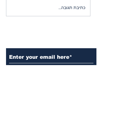
מודל מנסור עבאס: טוב
כתיבת תגובה...
יותר מהמודל החרדי
הירשם לניוזלטר שלנו
Language
*
English
English
עברית
עברית