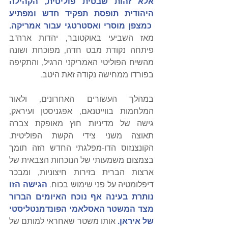
אלא זהות שבטית פוליטית, הקהילה 
היהודית תופסת תפקיד חדש ומפתיע 
 כמצפן מוסרי ואסטרטגי עבור אמריקה.
מאז השביעי באוקטובר, יהדות ארה"ב 
פיתחה נקודת מבט חדה, מפוכחת ושונה 
מהשיח הפוליטי האמריקני הרגיל, והתקיפה 
בפורדו ממחישה נקודה זאת היטב. 
במהלך העשורים האחרונים, ולאור 
המלחמות בווייטנאם, אפגניסטן ועיראק, 
גישה של מדיניות חוץ מאופקת צברה 
תאוצה משני צידי הקשת הפוליטית. 
הקונצנזוס הדו-מפלגתי החדש הזה תומך 
בצמצום משמעותי של הנוכחות הצבאית של 
ארצות הברית בזירות חיצוניות, ומבכר 
דיפלומטיה על פני שימוש בכוח. 
הגישה הזו 
נותרת בעינה אף נוכח האיומים הברור 
מצד המשטר האסלאמי הפונדמנטליסטי 
של איראן. 
אותו משטר שאחראי למותם של 