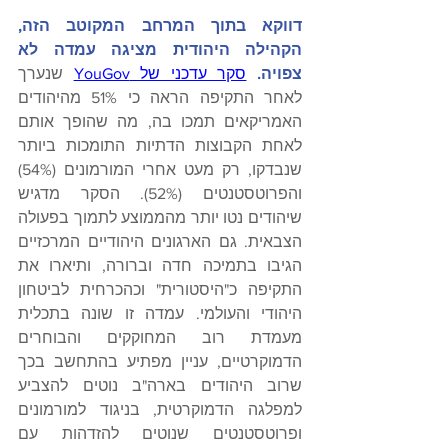
דווקא בתוך המרחב המקוטב הזה, 
הקהילה היהודית מציגה עמדה לא 
צפויה.
סקר עדכני של YouGov
 שנערך 
לאחר התקיפה הראה כי 51% מהיהודים 
האמריקאים תמכו בה, מה שהופך אותם 
לאחת הקבוצות הדתיות התומכות ביותר 
שנבדקו, רק מעט אחרי המורמונים (54%) 
והפרוטסטנטים (52%). הסקר מדגיש 
שיהודים נטו יותר מהממוצע לתמוך בפעולה 
הצבאית. גם הארגונים היהודיים המרכזיים 
הגיבו בתמיכה חדה וברורה, ותיארו את 
התקיפה כ"היסטורית" וכהכרחית לביטחון 
היהודי והעולמי. עמדה זו שונה בתכלית 
מעמדת רוב המחוקקים והבוחרים 
הדמוקרטיים, עניין מפתיע בהתחשב בכך 
שרוב היהודים בארה"ב נוטים להצביע 
למפלגה הדמוקרטית, בניגוד למורמונים 
ופרוטסטנטים שנוטים להזדהות עם 