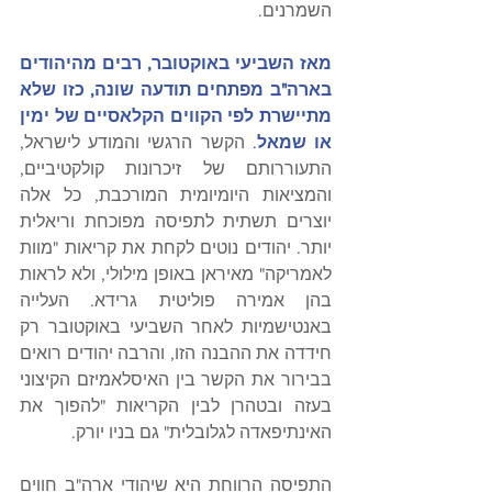
השמרנים.
מאז השביעי באוקטובר, רבים מהיהודים 
בארה"ב מפתחים תודעה שונה, כזו שלא 
מתיישרת לפי הקווים הקלאסיים של ימין 
או שמאל
.
 הקשר הרגשי והמודע לישראל, 
התעוררותם של זיכרונות קולקטיביים, 
והמציאות היומיומית המורכבת, כל אלה 
יוצרים תשתית לתפיסה מפוכחת וריאלית 
יותר. יהודים נוטים לקחת את קריאות "מוות 
לאמריקה" מאיראן באופן מילולי, ולא לראות 
בהן אמירה פוליטית גרידא. העלייה 
באנטישמיות לאחר השביעי באוקטובר רק 
חידדה את ההבנה הזו, והרבה יהודים רואים 
בבירור את הקשר בין האיסלאמיזם הקיצוני 
בעזה ובטהרן לבין הקריאות "להפוך את 
האינתיפאדה לגלובלית" גם בניו יורק.
התפיסה הרווחת היא שיהודי ארה"ב חווים 