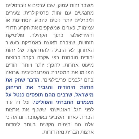
משבר זהות עמוק, שבו ערכים אוניברסליים 
מתנגשים עם זהות פרטיקולרית. צעירים 
וליברליים יותר נוטים להביע הסתייגות או 
עמימות, פערים שמשקפים את הקרע הדורי 
והאידיאולוגי בתוך הקהילה. פוליטיקת 
הזהויות, שצברה תאוצה באמריקה בעשור 
האחרון, לא הובילה להתחזקות של זהות 
יהודית מובחנת כפי שקרה בקרב קבוצות 
מיעוט אחרות. להפך: יותר ויותר יהודים 
הפנימו את המסגרת הפרוגרסיבית שרואה 
בהם "לבנים פריבילגיים". 
הדבר שחק את 
הזהות היהודית והגביר את הריחוק 
מישראל, שרבים מהם תופסים כנטל על 
מעמדם החברתי והפוליטי.
 וכל זה עוד 
לפני הגל האנטישמי ששטף את ארצות 
הברית לאחר השביעי באוקטובר, ונראה כי 
אלה הם הימים הקשים ביותר ליהדות 
ארצות הברית מזה דורות.